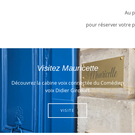
Au p
pour réserver votre 
Visitez Mauricette
Découvrez la cabine voix connectée du Comédien
voix Didier Gircourt
VISITE